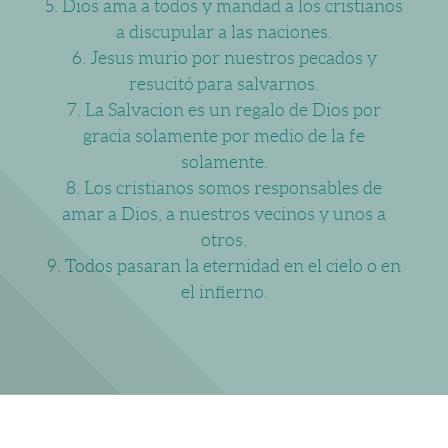
5. Dios ama a todos y mandad a los cristianos
a discupular a las naciones.
6. Jesus murio por nuestros pecados y
resucitó para salvarnos.
7. La Salvacion es un regalo de Dios por
gracia solamente por medio de la fe
solamente.
8. Los cristianos somos responsables de
amar a Dios, a nuestros vecinos y unos a
otros.
9. Todos pasaran la eternidad en el cielo o en
el infierno.